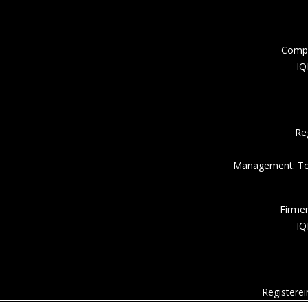
Compa
IQ
Re
Management: Tor
Firme
IQ
Registere