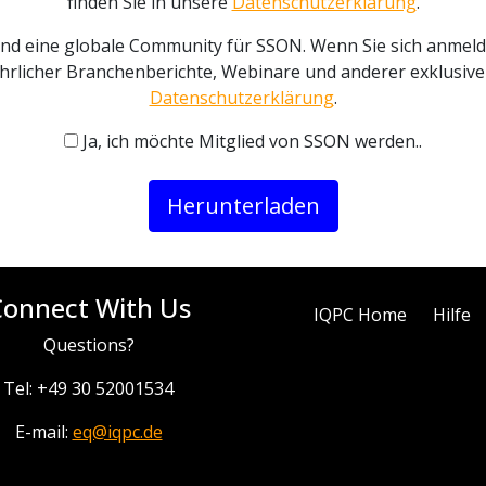
finden Sie in unsere
Datenschutzerklärung
.
 und eine globale Community für SSON. Wenn Sie sich anme
ührlicher Branchenberichte, Webinare und anderer exklusiver
Datenschutzerklärung
.
Ja, ich möchte Mitglied von SSON werden..
Herunterladen
Connect With Us
IQPC Home
Hilfe
Questions?
Tel: +49 30 52001534
E-mail:
eq@iqpc.de