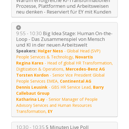
Warum erfolgreiche KI-Transformationen
Prozesse, Plattformen und Arbeitsweisen
neu denken - Reserviert für EY mit Kunden
9:55 - 10:30
Big Idea Stage: Human On-the-
Loop - Das Zusammenspiel von Mensch
und KI in der neuen Arbeitswelt
Holger Ness
-
Global Head (SVP)
People Services & Technology
,
Novartis
Regina Kares
-
Head of global HR Transformation,
Digitization & Operations
,
Mercedes-Benz AG
Torsten Kordon
-
Senior Vice President Global
People Services EMEA
,
Continental AG
Dennis Leusink
-
GBS HR Service Lead
,
Barry
Callebaut Group
Katharina Lay
-
Senior Manager of People
Advisory Services and Human Resources
Transformation
,
EY
10:30 - 10:35
5 Minuten Live Poll