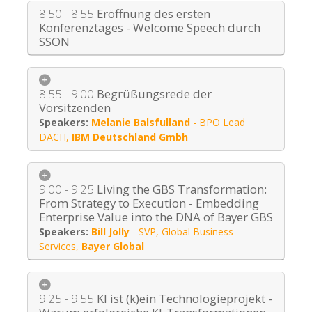
8:50 - 8:55
Eröffnung des ersten
Konferenztages - Welcome Speech durch
SSON
8:55 - 9:00
Begrüßungsrede der
Vorsitzenden
Melanie Balsfulland
-
BPO Lead
DACH
,
IBM Deutschland Gmbh
9:00 - 9:25
Living the GBS Transformation:
From Strategy to Execution - Embedding
Enterprise Value into the DNA of Bayer GBS
Bill Jolly
-
SVP, Global Business
Services
,
Bayer Global
9:25 - 9:55
KI ist (k)ein Technologieprojekt -