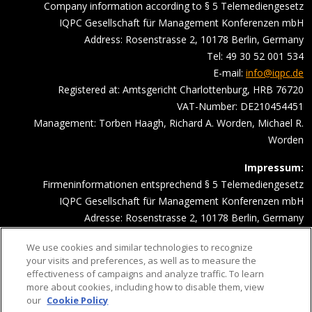
Company information according to § 5 Telemediengesetz
IQPC Gesellschaft für Management Konferenzen mbH
Address: Rosenstrasse 2, 10178 Berlin, Germany
Tel: 49 30 52 001 534
E-mail:
info@iqpc.de
Registered at: Amtsgericht Charlottenburg, HRB 76720
VAT-Number: DE210454451
Management: Torben Haagh, Richard A. Worden, Michael R.
Worden
Impressum:
Firmeninformationen entsprechend § 5 Telemediengesetz
IQPC Gesellschaft für Management Konferenzen mbH
Adresse: Rosenstrasse 2, 10178 Berlin, Germany
Telefonnummer: 030 52001534
We use cookies and similar technologies to recognize
Email Adresse:
info@iqpc.de
your visits and preferences, as well as to measure the
Registereintragungen: Amtsgericht Charlottenburg HRB 76720
effectiveness of campaigns and analyze traffic. To learn
Umsatzsteuer- Indentifikationsnummer DE210454451
more about cookies, including how to disable them, view
our
Cookie Policy
Geschäftsführung: Torben Haagh, Richard A. Worden, Michael R.