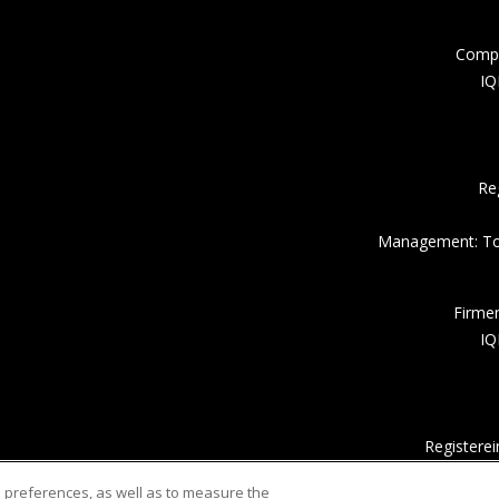
Compa
IQ
Re
Management: Tor
Firme
IQ
Registere
Um
d preferences, as well as to measure the