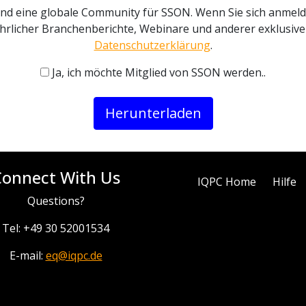
 und eine globale Community für SSON. Wenn Sie sich anme
ührlicher Branchenberichte, Webinare und anderer exklusiver
Datenschutzerklärung
.
Ja, ich möchte Mitglied von SSON werden..
Herunterladen
Connect With Us
IQPC Home
Hilfe
Questions?
Tel: +49 30 52001534
E-mail:
eq@iqpc.de