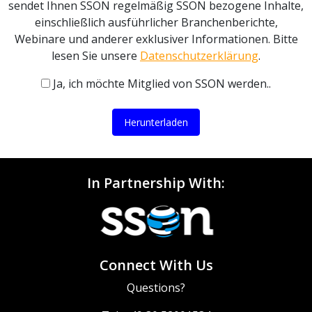
sendet Ihnen SSON regelmäßig SSON bezogene Inhalte,
einschließlich ausführlicher Branchenberichte,
Webinare und anderer exklusiver Informationen. Bitte
lesen Sie unsere
Datenschutzerklärung
.
Ja, ich möchte Mitglied von SSON werden..
Herunterladen
In Partnership With:
Connect With Us
Questions?