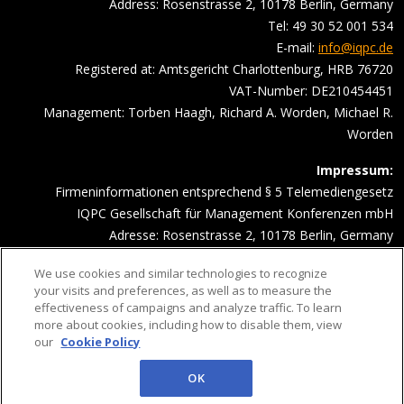
Address: Rosenstrasse 2, 10178 Berlin, Germany
Tel: 49 30 52 001 534
E-mail:
info@iqpc.de
Registered at: Amtsgericht Charlottenburg, HRB 76720
VAT-Number: DE210454451
Management: Torben Haagh, Richard A. Worden, Michael R.
Worden
Impressum:
Firmeninformationen entsprechend § 5 Telemediengesetz
IQPC Gesellschaft für Management Konferenzen mbH
Adresse: Rosenstrasse 2, 10178 Berlin, Germany
Telefonnummer: 030 52001534
We use cookies and similar technologies to recognize
Email Adresse:
info@iqpc.de
your visits and preferences, as well as to measure the
Registereintragungen: Amtsgericht Charlottenburg HRB 76720
effectiveness of campaigns and analyze traffic. To learn
Umsatzsteuer- Indentifikationsnummer DE210454451
more about cookies, including how to disable them, view
our
Cookie Policy
Geschäftsführung: Torben Haagh, Richard A. Worden, Michael R.
Worden
OK