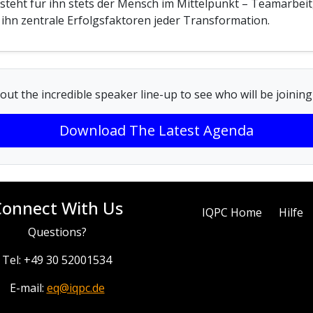
steht für ihn stets der Mensch im Mittelpunkt – Teamarbei
 ihn zentrale Erfolgsfaktoren jeder Transformation.
out the incredible speaker line-up to see who will be joining
Download The Latest Agenda
Connect With Us
IQPC Home
Hilfe
Questions?
Tel: +49 30 52001534
E-mail:
eq@iqpc.de