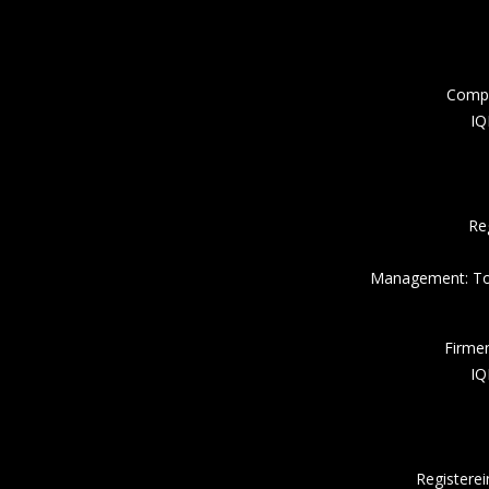
Compa
IQ
Re
Management: Tor
Firme
IQ
Registere