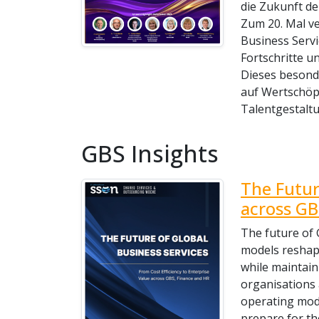
die Zukunft d
Zum 20. Mal v
Business Serv
Fortschritte u
Dieses besond
auf Wertschöp
Talentgestalt
GBS Insights
The Futur
across GB
The future of 
models reshape
while maintain
organisations 
operating mode
prepare for th