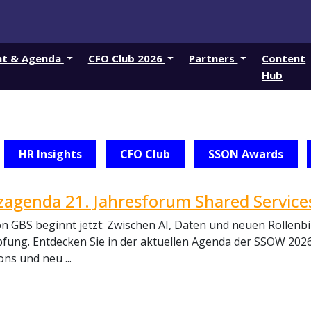
nt & Agenda
CFO Club 2026
Partners
Content
Hub
HR Insights
CFO Club
SSON Awards
agenda 21. Jahresforum Shared Service
n GBS beginnt jetzt: Zwischen AI, Daten und neuen Rollenbil
ung. Entdecken Sie in der aktuellen Agenda der SSOW 2026 
ns und neu ...