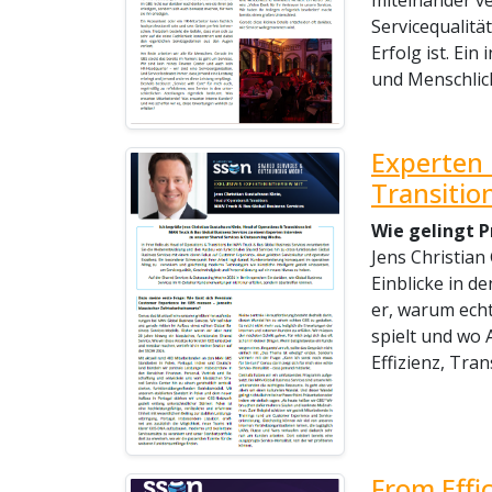
miteinander v
Servicequalitä
Erfolg ist. Ein
und Menschlich
Experten 
Transiti
Wie gelingt 
Jens Christian
Einblicke in d
er, warum echt
spielt und wo 
Effizienz, Tra
From Effi