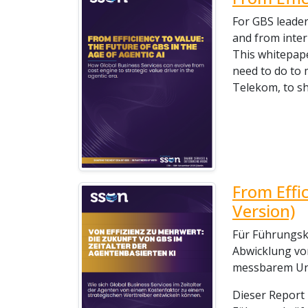
For GBS leader
and from inter
This whitepape
need to do to 
Telekom, to sh
From Effi
Version)
Für Führungskr
Abwicklung von
messbarem Un
Dieser Report 