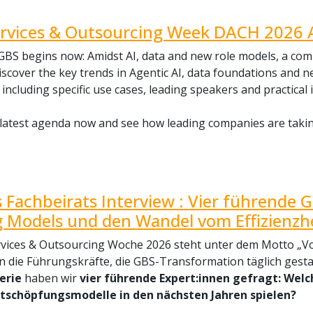
rvices & Outsourcing Week DACH 2026 
GBS begins now: Amidst AI, data and new role models, a com
iscover the key trends in Agentic AI, data foundations and 
including specific use cases, leading speakers and practical 
latest agenda now and see how leading companies are takin
s Fachbeirats Interview : Vier führende 
 Models und den Wandel vom Effizienzh
rvices & Outsourcing Woche 2026 steht unter dem Motto „Vo
n die Führungskräfte, die GBS-Transformation täglich gest
erie
haben wir
vier führende Expert:innen gefragt: Wel
tschöpfungsmodelle in den nächsten Jahren spielen?