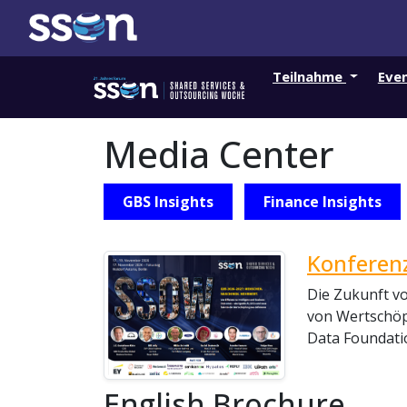
Teilnahme
Eve
Media Center
GBS Insights
Finance Insights
Konferenz
Die Zukunft vo
von Wertschöpf
Data Foundatio
English Brochure