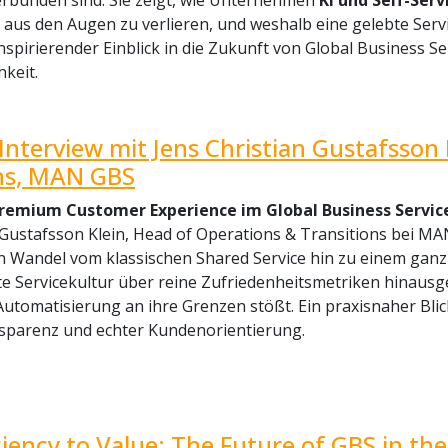
erbunden sind. Sie zeigt, wie Unternehmen
KI und Self-Serv
t aus den Augen zu verlieren, und weshalb eine gelebte Serv
 inspirierender Einblick in die Zukunft von Global Business S
keit.
Interview mit Jens Christian Gustafsson
ons, MAN GBS
Premium Customer Experience im Global Business Servi
 Gustafsson Klein, Head of Operations & Transitions bei MA
en Wandel vom klassischen Shared Service hin zu einem ganzh
e Servicekultur über reine Zufriedenheitsmetriken hinausgeh
Automatisierung an ihre Grenzen stößt. Ein praxisnaher Bli
nsparenz und echter Kundenorientierung.
ciency to Value: The Future of GBS in the