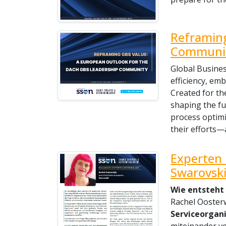
Reframing
Communi
Global Busines
efficiency, em
Created for th
shaping the fu
process optimi
their efforts—
Experten 
Swarovsk
Wie entsteht
Rachel Ooster
Serviceorgan