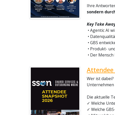
Ihre Antworten
sondern durch
Key Take Away
• Agentic AI 
• Datenqualitä
• GBS entwicke
• Produkt- un
• Der Mensch 
Attendee 
Wer ist dabei?
Unternehmen un
Die aktuelle Te
✓ Welche Unte
✓ Welche GBS-