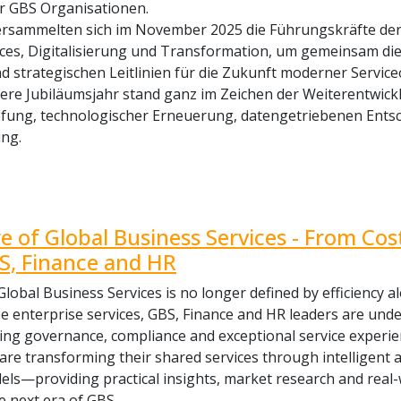
er GBS Organisationen.
ersammelten sich im November 2025 die Führungskräfte der
ices, Digitalisierung und Transformation, um gemeinsam di
nd strategischen Leitlinien für die Zukunft moderner Servic
ere Jubiläumsjahr stand ganz im Zeichen der Weiterentwick
fung, technologischer Erneuerung, datengetriebenen Entsc
ung.
e of Global Business Services - From Cost
S, Finance and HR
Global Business Services is no longer defined by efficiency 
 enterprise services, GBS, Finance and HR leaders are unde
ing governance, compliance and exceptional service experie
are transforming their shared services through intelligent 
ls—providing practical insights, market research and real
e next era of GBS.