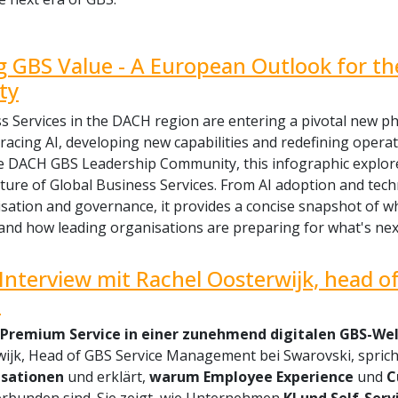
 GBS Value - A European Outlook for t
ty
s Services in the DACH region are entering a pivotal new 
bracing AI, developing new capabilities and redefining opera
e DACH GBS Leadership Community, this infographic explores
ture of Global Business Services. From AI adoption and tec
sation and governance, it provides a concise snapshot of 
and how leading organisations are preparing for what's nex
Interview mit Rachel Oosterwijk, head 
i
 Premium Service in einer zunehmend digitalen GBS-Wel
wijk, Head of GBS Service Management bei Swarovski, spric
isationen
und erklärt,
warum Employee Experience
und
C