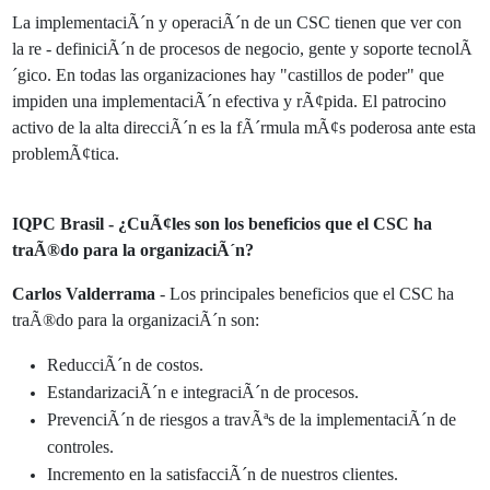
La implementaciÃ´n y operaciÃ´n de un CSC tienen que ver con
la re - definiciÃ´n de procesos de negocio, gente y soporte tecnolÃ
´gico. En todas las organizaciones hay "castillos de poder" que
impiden una implementaciÃ´n efectiva y rÃ¢pida. El patrocino
activo de la alta direcciÃ´n es la fÃ´rmula mÃ¢s poderosa ante esta
problemÃ¢tica.
IQPC Brasil - ¿CuÃ¢les son los beneficios que el CSC ha
traÃ®do para la organizaciÃ´n?
Carlos Valderrama
- Los principales beneficios que el CSC ha
traÃ®do para la organizaciÃ´n son:
ReducciÃ´n de costos.
EstandarizaciÃ´n e integraciÃ´n de procesos.
PrevenciÃ´n de riesgos a travÃªs de la implementaciÃ´n de
controles.
Incremento en la satisfacciÃ´n de nuestros clientes.