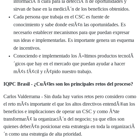
informaciÃ´n clara para la detecciÃ´n de oportunidades y
sirvan de base en la mediciÃ´n de los beneficios obtenidos.
Cada persona que trabaja en el CSC es fuente de
conocimiento y sabe donde estÃ¢n las oportunidades. Es
necesario establecer mecanismos para que puedan expresar
sus ideas e implementarlas. Es importante genera un esquema
de incentivos.
Conociendo e implementado los Ã»ltimos productos tecnolÃ
´gicos que hay en el mercado que puedan ayudar a hacer
mÃ¢s fÃ¢cil y rÃ¢pido nuestro trabajo.
IQPC Brasil - ¿CuÃ¢les son los principales retos del proceso?
Carlos Valderrama - Sin duda hay varios retos pero considero como
el reto mÃ¢s importante el que los altos directivos entendÃ®an los
beneficios e implicaciones de operar un CSC y como Ãªste
transformarÃ¢ la organizaciÃ´n del negocio; ya que ellos son
quienes deberÃ¢n posicionar esta estrategia en toda la organizaciÃ
´n como una estrategia de alta prioridad.