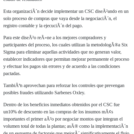
Esta organizaciÃ´n decide implementar un CSC diseÃ²ando en un
solo proceso de compras que vaya desde la negociaciÃ´n, el
registro contable y la ejecuciÃ´n del pago.
Para este diseÃ²o reÃ»ne a los mejores compradores y
participantes del proceso, los cuales utilizan la metodologÃ®a Six
Sigma para eliminar aquellas actividades que no generan valor,
establecer indicadores que permitan mejorar permanente el proceso
y efectuar los pagos sin errores y de acuerdo a las condiciones
pactadas.
TambiÃªn aprovechan para reforzar los controles que prevengan
posibles fraudes utilizando Sarbenes Oxley.
Dentro de los beneficios inmediatos obtenidos por el CSC fue
un10% de descuento en las compras de los insumos mÃ¢s
importantes el primer aÃ²o por negociar montos que integran el
volumen total de todas la plantas; asÃ® como la implementaciÃ´n
de un esquema de factoraje que mejorÃ´ significativamente el flujo