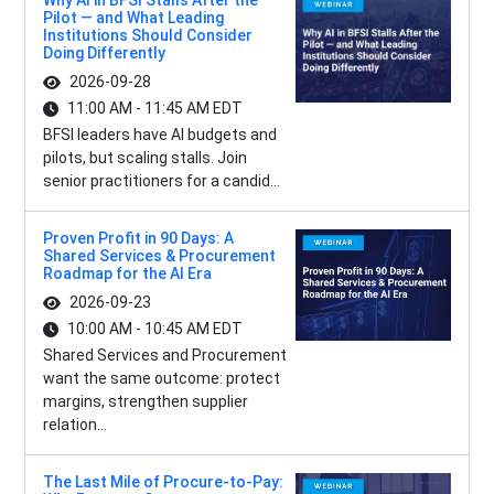
Why AI in BFSI Stalls After the
Pilot — and What Leading
Institutions Should Consider
Doing Differently
2026-09-28
11:00 AM - 11:45 AM EDT
BFSI leaders have AI budgets and
pilots, but scaling stalls. Join
senior practitioners for a candid...
Proven Profit in 90 Days: A
Shared Services & Procurement
Roadmap for the AI Era
2026-09-23
10:00 AM - 10:45 AM EDT
Shared Services and Procurement
want the same outcome: protect
margins, strengthen supplier
relation...
The Last Mile of Procure-to-Pay: